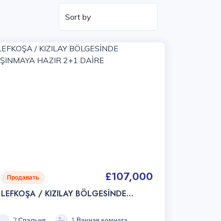
£107,000
Продавать
LEFKOŞA / KIZILAY BÖLGESİNDE
TAŞINMAYA HAZIR 2+1 DAİRE
2 Спальня
1 Ванная комната