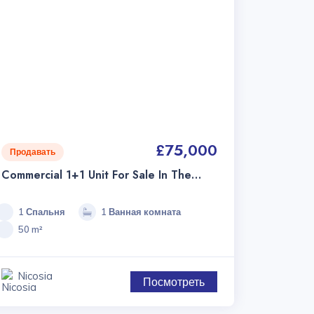
£75,000
Продавать
Commercial 1+1 Unit For Sale In The
Yenişehir Area – Off-Plan Project,
Delivery In June 2026
1 Спальня
1 Ванная комната
50 m²
Nicosia
Посмотреть