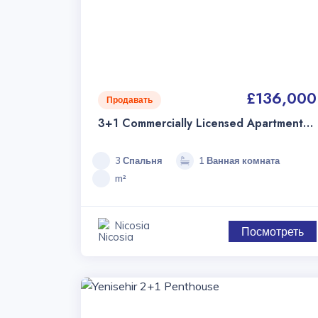
£136,000
Продавать
3+1 Commercially Licensed Apartment
For Sale In Yenisehir 🏢
3 Спальня
1 Ванная комната
m²
Nicosia
Посмотреть