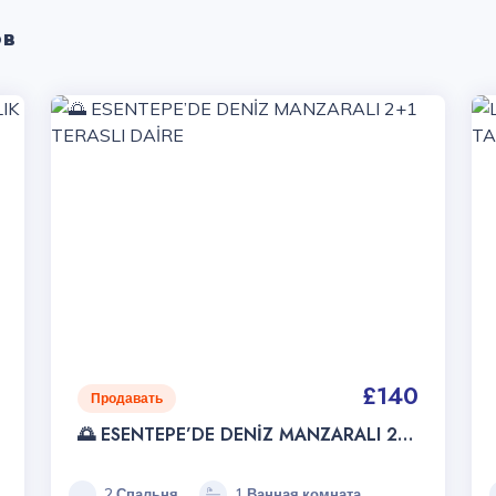
ов
£140
Продавать
🌅 ESENTEPE’DE DENİZ MANZARALI 2+1
TERASLI DAİRE
2 Спальня
1 Ванная комната