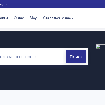
nyeli
екты
О нас
Blog
Связаться с нами
Поиск
оекты