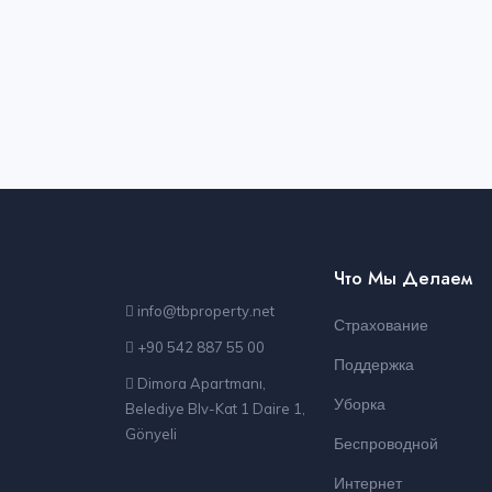
Что Мы Делаем
info@tbproperty.net
Страхование
+90 542 887 55 00
Поддержка
Dimora Apartmanı,
Уборка
Belediye Blv-Kat 1 Daire 1,
Gönyeli
Беспроводной
Интернет