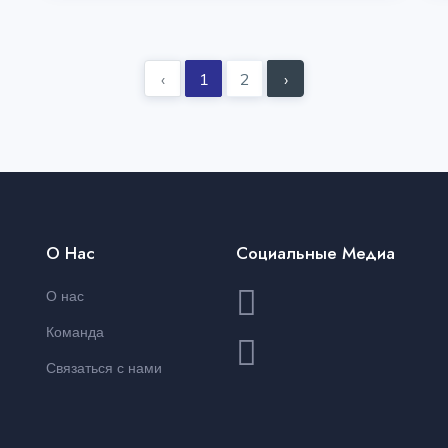
‹
1
2
›
О Нас
Социальные Медиа
О нас
Команда
Связаться с нами