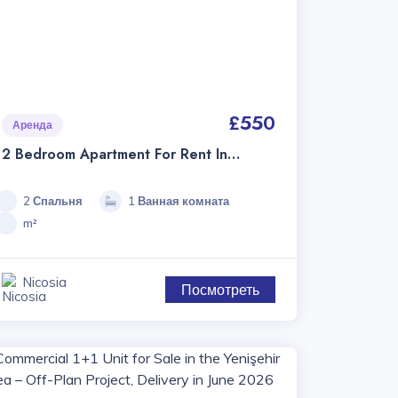
£550
Аренда
2 Bedroom Apartment For Rent In
Gönyeli | Central Location | Ready To
Move In
2 Спальня
1 Ванная комната
m²
Nicosia
Посмотреть