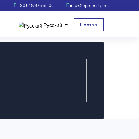
+90 548 826 55 00
info@tbproperty.net
Портал
Русский