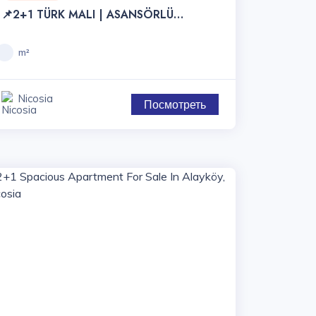
📌2+1 TÜRK MALI | ASANSÖRLÜ
APARTMAN KONUT PROJESİ
m²
Nicosia
Посмотреть