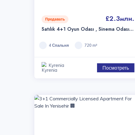
£2.3млн.
Продавать
Satılık 4+1 Oyun Odası , Sinema Odası ,
Özel Fitness Ve Sauna , Terasta Yaşam
Alanı Süper Lüks Villa – Girne
4 Спальня
720 m²
Ozanköy–
Kyrenia
Посмотреть