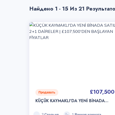
Найдено 1 - 15 Из 21 Результат
£107,500
Продавать
KÜÇÜK KAYMAKLI'DA YENİ BİNADA
SATILIK 2+1 DAİRELER | £107,500'DEN
BAŞLAYAN FİYATLAR
2 Спальня
1 Ванная комната