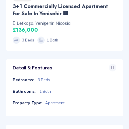
3+1 Commercially Licensed Apartment
For Sale In Yenisehir 🏢
Lefkoşa, Yenişehir, Nicosia
£136,000
3 Beds
1 Bath
Detail & Features
Bedrooms:
3 Beds
Bathrooms:
1 Bath
Property Type:
Apartment